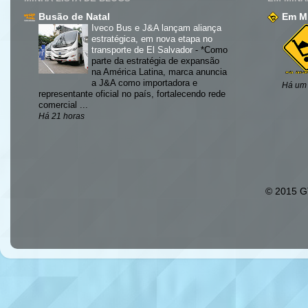
Busão de Natal
Em Mi
Iveco Bus e J&A lançam aliança
estratégica, em nova etapa no
transporte de El Salvador
-
*Como
parte da estratégia de expansão
na América Latina, marca anuncia
a J&A como importadora e
Há um
representante oficial no país, fortalecendo rede
comercial ...
Há 21 horas
© 2015 GT