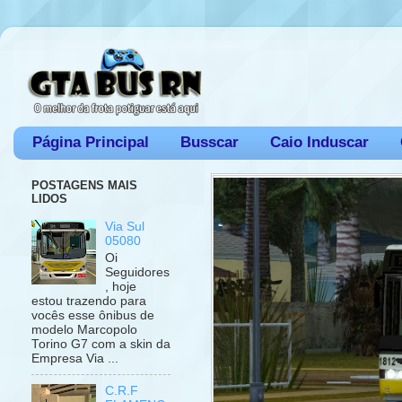
Página Principal
Busscar
Caio Induscar
POSTAGENS MAIS
LIDOS
Via Sul
05080
Oi
Seguidores
, hoje
estou trazendo para
vocês esse ônibus de
modelo Marcopolo
Torino G7 com a skin da
Empresa Via ...
C.R.F