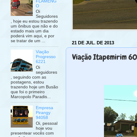
FLAMENG
O
Oi
Seguidores
, hoje eu estou trazendo
um ônibus que não e do
estado mais um dia
poderá vim aqui, e por
se tratar de um ...
21 DE JUL. DE 2013
Viação
Viação Itapemirim 6
Progresso
6221
Oi
seguidores
, seguindo com as
postagens, estou
trazendo hoje um Busão
que foi o primeiro
Marcopolo Paradis...
Empresa
Pirangy
94058
Oi, pessoal
hoje vou
presentear vocês com