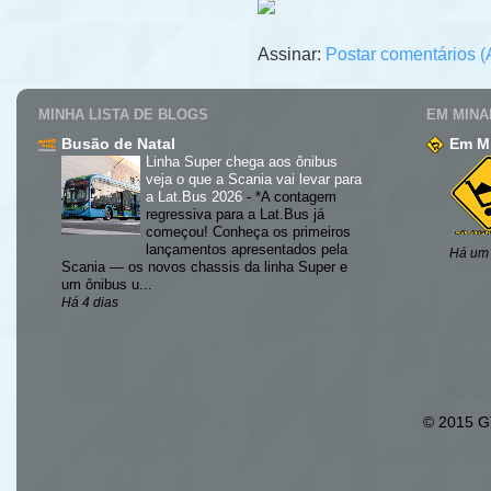
Assinar:
Postar comentários (
MINHA LISTA DE BLOGS
EM MINA
Busão de Natal
Em Mi
Linha Super chega aos ônibus
veja o que a Scania vai levar para
a Lat.Bus 2026
-
*A contagem
regressiva para a Lat.Bus já
começou! Conheça os primeiros
lançamentos apresentados pela
Há um
Scania — os novos chassis da linha Super e
um ônibus u...
Há 4 dias
© 2015 GT