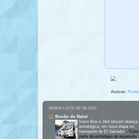
Assinar:
Posta
MINHA LISTA DE BLOGS
Busão de Natal
Iveco Bus e J&A lançam aliança
estratégica, em nova etapa no
transporte de El Salvador
-
*Com
parte da estratégia de expansão