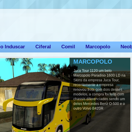
io Induscar
Ciferal
Comil
Marcopolo
Neo