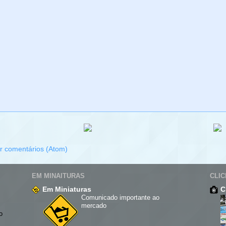
r comentários (Atom)
EM MINAITURAS
CLIC
Em Miniaturas
C
Comunicado importante ao
mercado
o