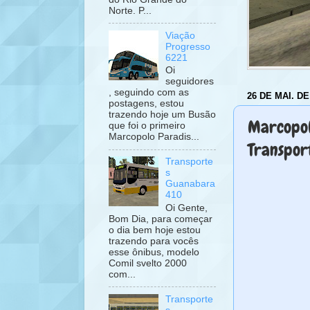
Norte. P...
Viação
Progresso
6221
Oi
seguidores
, seguindo com as
26 DE MAI. DE
postagens, estou
trazendo hoje um Busão
Marcopol
que foi o primeiro
Marcopolo Paradis...
Transpor
Transporte
s
Guanabara
410
Oi Gente,
Bom Dia, para começar
o dia bem hoje estou
trazendo para vocês
esse ônibus, modelo
Comil svelto 2000
com...
Transporte