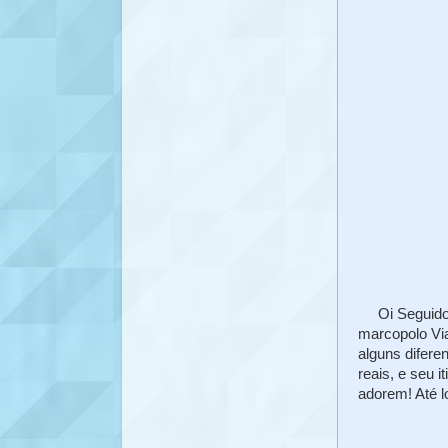
Oi Seguidore
marcopolo V
alguns difere
reais, e seu 
adorem! Até l