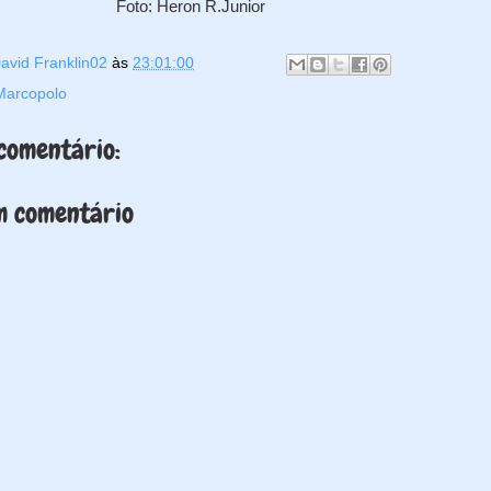
Foto: Heron R.Junior
avid Franklin02
às
23:01:00
Marcopolo
omentário:
m comentário