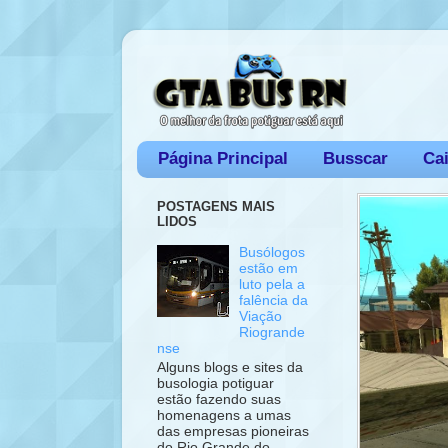
Página Principal
Busscar
Ca
POSTAGENS MAIS
LIDOS
Busólogos
estão em
luto pela a
falência da
Viação
Riogrande
nse
Alguns blogs e sites da
busologia potiguar
estão fazendo suas
homenagens a umas
das empresas pioneiras
do Rio Grande do