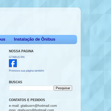
bus
Instalação de Ônibus
NOSSA PAGINA
GTABUS RN
Promova sua página também
BUSCAS
CONTATOS E PEDIDOS
e-mail: gtabusrn@hotmail.com
msn: gtabusrn@hotmail.com