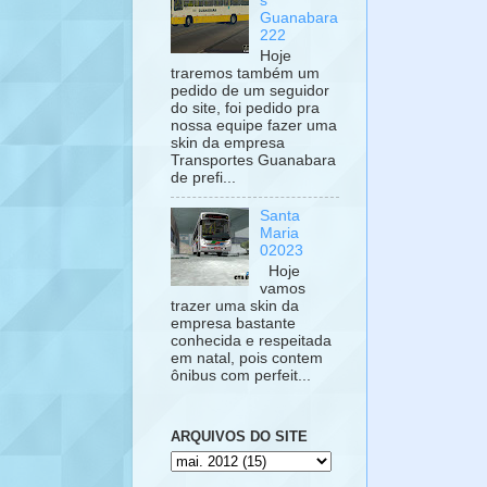
s
Guanabara
222
Hoje
traremos também um
pedido de um seguidor
do site, foi pedido pra
nossa equipe fazer uma
skin da empresa
Transportes Guanabara
de prefi...
Santa
Maria
02023
Hoje
vamos
trazer uma skin da
empresa bastante
conhecida e respeitada
em natal, pois contem
ônibus com perfeit...
ARQUIVOS DO SITE