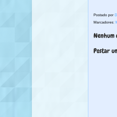
Postado por
D
Marcadores:
Nenhum c
Postar u