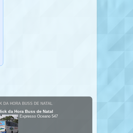
K DA HORA BUSS DE NATAL
lick da Hora Buss de Natal
Expresso Oceano 547