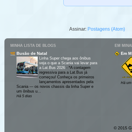
Assinar:
Postagens (Atom)
MINHA LISTA DE BLOGS
EM MINA
Busão de Natal
Em Mi
Linha Super chega aos ônibus
veja o que a Scania vai levar para
a Lat.Bus 2026
-
*A contagem
regressiva para a Lat.Bus já
começou! Conheça os primeiros
lançamentos apresentados pela
Há um
Scania — os novos chassis da linha Super e
um ônibus u...
Há 5 dias
© 2015 GT