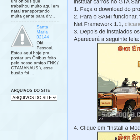
instalar carros no GTA Sa
um ônibus que
trabalhou muito aqui em
1. Faça o download do p
natal transportando
2. Para o SAMI funcionar,
muita gente para div...
Net Framework 1.1,
clican
Santa
3. Depois de instalados o
Maria
02144
Aparecerá a seguinte tela:
Olá
Pessoal,
Estou aqui hoje pra
postar um Ônibus feito
pelo nosso amigo FNK (
GTAMANAUS ), esse
busão foi ...
ARQUIVOS DO SITE
4. Clique em "Install a Mo