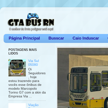
Página Principal
Busscar
Caio Induscar
POSTAGENS MAIS
LIDOS
Via Sul
05080
Oi
Seguidores
, hoje
estou trazendo para
vocês esse ônibus de
modelo Marcopolo
Torino G7 com a skin da
Empresa Via ...
Viação