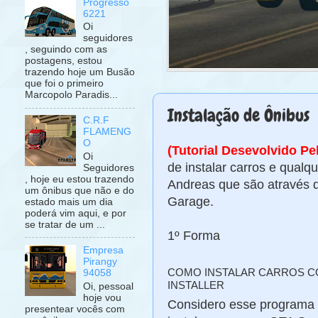
Progresso
6221
Oi
seguidores
, seguindo com as
postagens, estou
trazendo hoje um Busão
que foi o primeiro
Marcopolo Paradis...
Instalação de Ônibus
C.R.F
FLAMENG
O
(Tutorial Desevolvido P
Oi
de instalar carros e qualq
Seguidores
, hoje eu estou trazendo
Andreas que são através 
um ônibus que não e do
Garage.
estado mais um dia
poderá vim aqui, e por
se tratar de um ...
1º Forma
Empresa
Pirangy
COMO INSTALAR CARROS CO
94058
INSTALLER
Oi, pessoal
hoje vou
Considero esse programa o
presentear vocês com